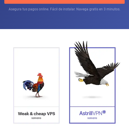
Asegura tus pagos online. Fácil de instalar. Navega gratis en 3 minutos.