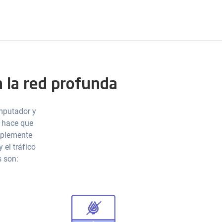
n la red profunda
omputador y
l hace que
mplemente
 el tráfico
s son: