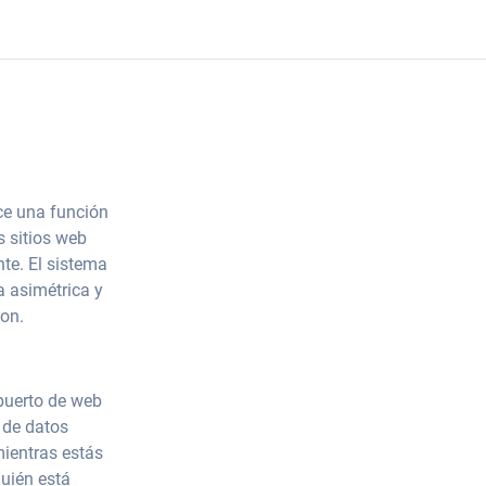
ce una función
s sitios web
te. El sistema
a asimétrica y
on.
 puerto de web
 de datos
mientras estás
quién está