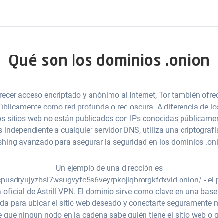
Qué son los dominios .onion
ecer acceso encriptado y anónimo al Internet, Tor también ofre
blicamente como red profunda o red oscura. A diferencia de lo
tos sitios web no están publicados con IPs conocidas públicamen
 independiente a cualquier servidor DNS, utiliza una criptografí
shing avanzado para asegurar la seguridad en los dominios .oni
Un ejemplo de una dirección es
lrcpusdryujyzbsl7wsugvyfc5s6veyrpkojiqbrorgkfdxvid.onion/ - el
 oficial de Astrill VPN. El dominio sirve como clave en una base
da para ubicar el sitio web deseado y conectarte seguramente 
 que ningún nodo en la cadena sabe quién tiene el sitio web o 