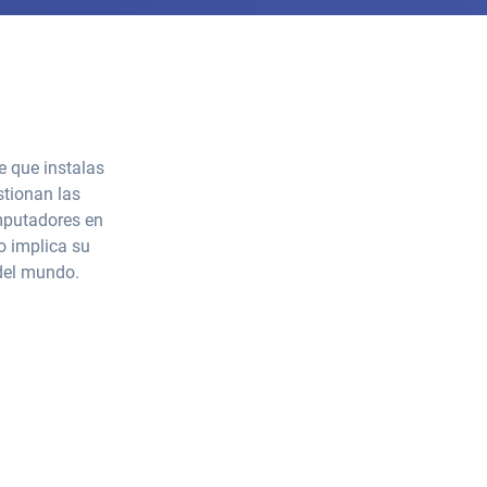
e que instalas
stionan las
omputadores en
o implica su
del mundo.