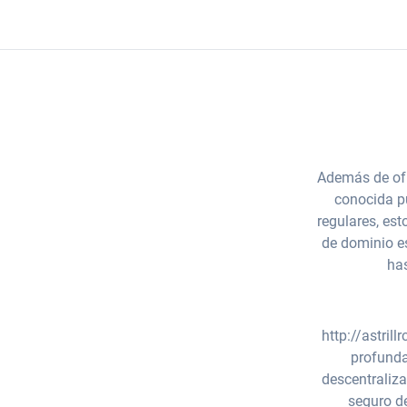
Además de ofr
conocida pú
regulares, es
de dominio es
ha
http://astril
profunda
descentraliza
seguro de