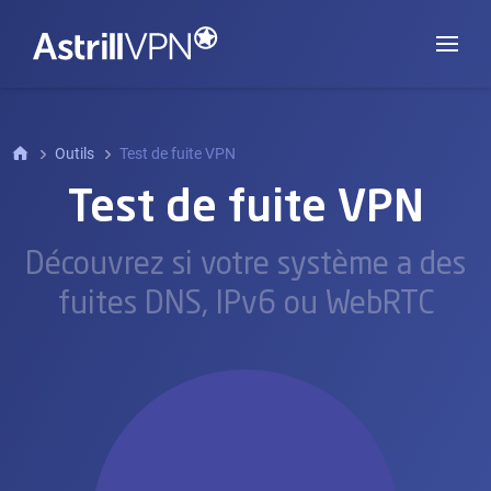
Outils
Test de fuite VPN
Test de fuite VPN
Découvrez si votre système a des
fuites DNS, IPv6 ou WebRTC