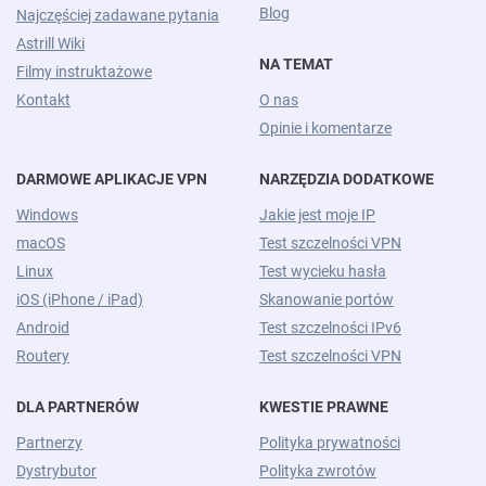
Blog
Najczęściej zadawane pytania
Astrill Wiki
NA TEMAT
Filmy instruktażowe
Kontakt
O nas
Opinie i komentarze
DARMOWE APLIKACJE VPN
NARZĘDZIA DODATKOWE
Windows
Jakie jest moje IP
macOS
Test szczelności VPN
Linux
Test wycieku hasła
iOS (iPhone / iPad)
Skanowanie portów
Android
Test szczelności IPv6
Routery
Test szczelności VPN
DLA PARTNERÓW
KWESTIE PRAWNE
Partnerzy
Polityka prywatności
Dystrybutor
Polityka zwrotów