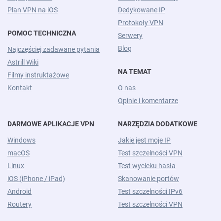
Plan VPN na iOS
Dedykowane IP
Protokoły VPN
POMOC TECHNICZNA
Serwery
Blog
Najczęściej zadawane pytania
Astrill Wiki
NA TEMAT
Filmy instruktażowe
Kontakt
O nas
Opinie i komentarze
DARMOWE APLIKACJE VPN
NARZĘDZIA DODATKOWE
Windows
Jakie jest moje IP
macOS
Test szczelności VPN
Linux
Test wycieku hasła
iOS (iPhone / iPad)
Skanowanie portów
Android
Test szczelności IPv6
Routery
Test szczelności VPN