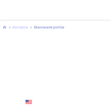
Narzędzia
Skanowanie portów
Skanowanie portu
Dzięki temu prostemu narzędziu możesz sprawdzić, czy
dany port jest zamknięty lub otwarty na Twoim IP. Tylko
protokół TCP może zostać przetestowany ze względu na
architekturę UDP. Dozwolone porty TCP to 1-65535
TWOJE IP TO:
216.73.217.78