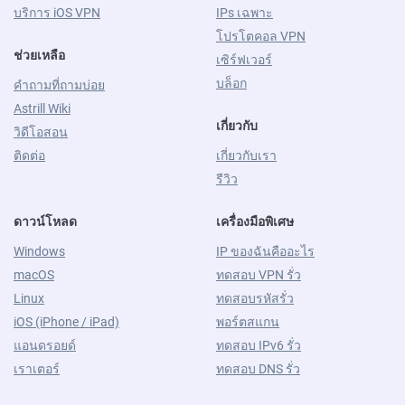
บริการ iOS VPN
IPs เฉพาะ
โปรโตคอล VPN
ช่วยเหลือ
เซิร์ฟเวอร์
บล็อก
คำถามที่ถามบ่อย
Astrill Wiki
เกี่ยวกับ
วิดีโอสอน
ติดต่อ
เกี่ยวกับเรา
รีวิว
ดาวน์โหลด
เครื่องมือพิเศษ
Windows
IP ของฉันคืออะไร
macOS
ทดสอบ VPN รั่ว
Linux
ทดสอบรหัสรั่ว
iOS (iPhone / iPad)
พอร์ตสแกน
แอนดรอยด์
ทดสอบ IPv6 รั่ว
เราเตอร์
ทดสอบ DNS รั่ว