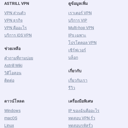
ASTRILL VPN
ดูข้อมูลเพิ่ม
VPN ส่วนตัว
เราเตอร์ VPN
VPN ธุรกิจ
บริการ VIP
VPN คืออะไร
Multi-hop VPN
บริการ iOS VPN
IPs เฉพาะ
โปรโตคอล VPN
ช่วยเหลือ
เซิร์ฟเวอร์
บล็อก
คำถามที่ถามบ่อย
Astrill Wiki
เกี่ยวกับ
วิดีโอสอน
ติดต่อ
เกี่ยวกับเรา
รีวิว
ดาวน์โหลด
เครื่องมือพิเศษ
Windows
IP ของฉันคืออะไร
macOS
ทดสอบ VPN รั่ว
Linux
ทดสอบรหัสรั่ว