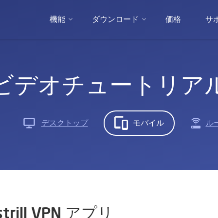
機能
ダウンロード
価格
サ
ビデオチュートリア
デスクトップ
モバイル
ル
strill VPN アプリ