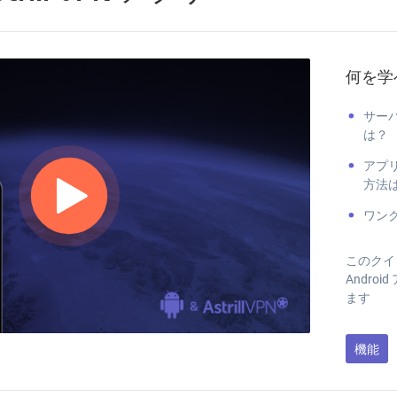
何を学
サー
は？
アプ
方法
ワン
このクイッ
Andro
ます
機能