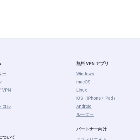
る
無料 VPN アプリ
ター
Windows
ン
macOS
 VPN
Linux
iOS（iPhone / iPad）
ロトコル
Android
ルーター
パートナー向け
L について
アフィリエイト