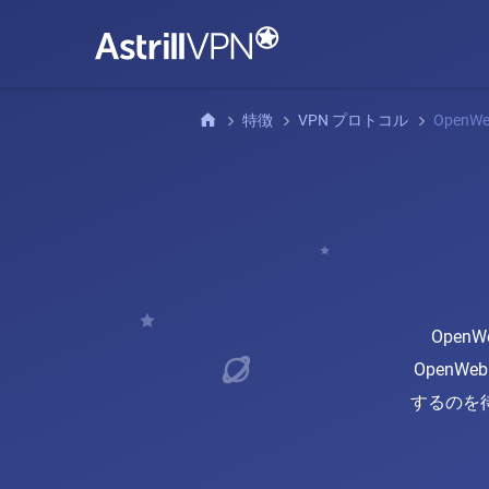
特徴
VPN プロトコル
OpenW
Open
Open
するのを