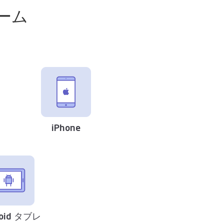
ーム
iPhone
roid タブレ