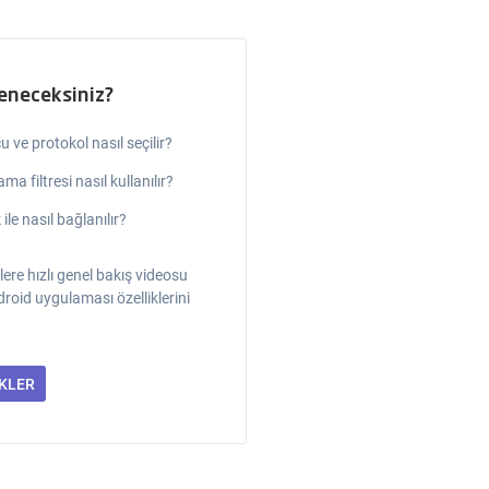
eneceksiniz?
 ve protokol nasıl seçilir?
ma filtresi nasıl kullanılır?
 ile nasıl bağlanılır?
lere hızlı genel bakış videosu
ndroid uygulaması özelliklerini
IKLER