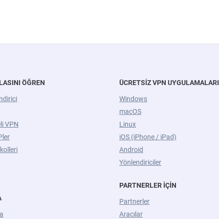
LASINI ÖĞREN
ÜCRETSIZ VPN UYGULAMALARI
dirici
Windows
macOS
li VPN
Linux
Pler
iOS (iPhone / iPad)
olleri
Android
Yönlendiriciler
PARTNERLER İÇIN
A
Partnerler
a
Aracılar