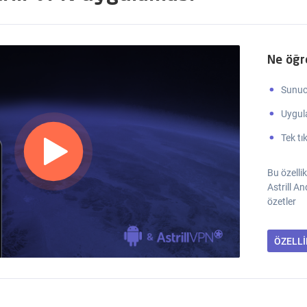
Ne öğr
Sunucu
Uygula
Tek tık
Bu özellik
Astrill A
özetler
ÖZELL