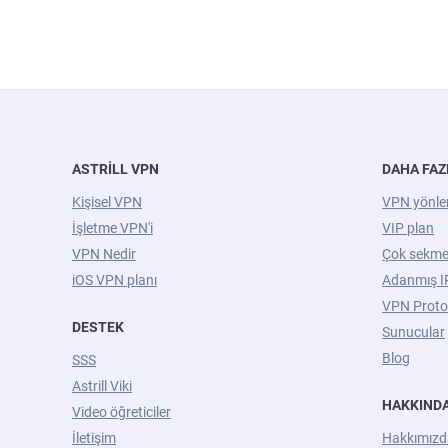
ASTRILL VPN
DAHA FAZ
Kişisel VPN
VPN yönlen
İşletme VPN'i
VIP plan
VPN Nedir
Çok sekme
iOS VPN planı
Adanmış I
VPN Protok
DESTEK
Sunucular
Blog
SSS
Astrill Viki
HAKKIND
Video öğreticiler
İletişim
Hakkımızd