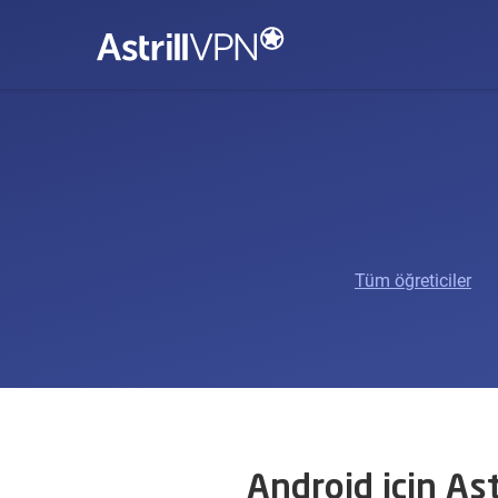
Tüm öğreticiler
Android için As