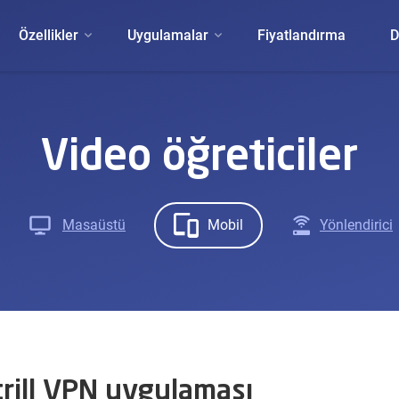
Özellikler
Uygulamalar
Fiyatlandırma
D
Video öğreticiler
Masaüstü
Mobil
Yönlendirici
trill VPN uygulaması