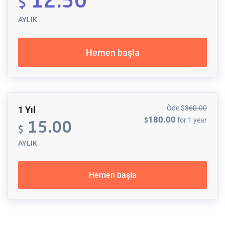
12.50
$
AYLIK
Hemen başla
Öde
$
360.00
1 Yıl
180.00
$
for 1 year
15.00
$
AYLIK
Hemen başla