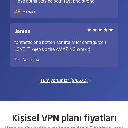
I love astrill service both fast and strong
Malezya
James
fantastic one botton control after configured i
LOVE IT keep up the AMAZING work :)
Avustralya
Tüm yorumlar (
84,672
)
Kişisel VPN planı fiyatları