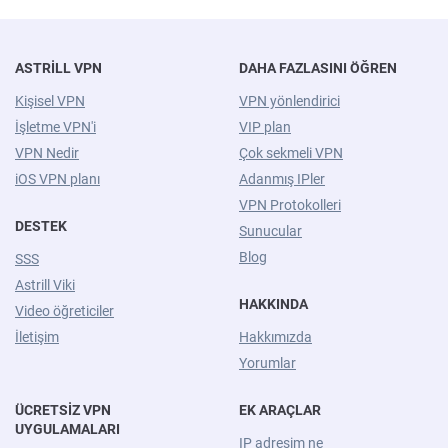
ASTRILL VPN
DAHA FAZLASINI ÖĞREN
Kişisel VPN
VPN yönlendirici
İşletme VPN'i
VIP plan
VPN Nedir
Çok sekmeli VPN
iOS VPN planı
Adanmış IPler
VPN Protokolleri
DESTEK
Sunucular
Blog
SSS
Astrill Viki
HAKKINDA
Video öğreticiler
İletişim
Hakkımızda
Yorumlar
ÜCRETSIZ VPN
EK ARAÇLAR
UYGULAMALARI
IP adresim ne