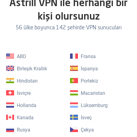
Astrill VPN ile herhangi bir
kişi olursunuz
56 ülke boyunca 142 şehirde VPN sunucuları
ABD
Fransa
Birleşik Krallık
İspanya
Hindistan
Portekiz
İsviçre
Macaristan
Hollanda
Lüksemburg
Kanada
İsveç
Rusya
Çekya