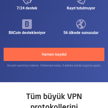
7/24 destek
Kayıt tutulmuyor
BitCoin destekleniyor
56 ülkede sunucular
Hemen kaydol
Güvenli çevrimiçi ödeme. Yüklemesi kolay. 3 dakika içinde özgürce gezin.
Tüm büyük VPN
protokollerini