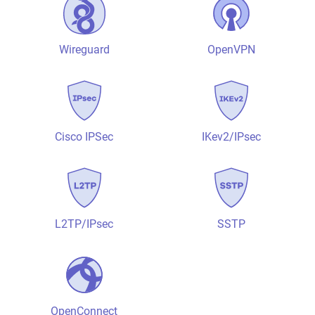
Wireguard
OpenVPN
Cisco IPSec
IKev2/IPsec
L2TP/IPsec
SSTP
OpenConnect