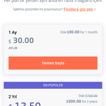
Her plan bir yerden aynı anda en fazla 5 bağlantı içerir
Fiyatlara göz atın
İşletme çözümleri mi arıyorsunuz?
30.00
1 Ay
Öde
$
for 1 month
30.00
$
AYLIK
Hemen başla
EN POPÜLER
Öde
$
720.00
2 Yıl
300.00
$
for 2 years