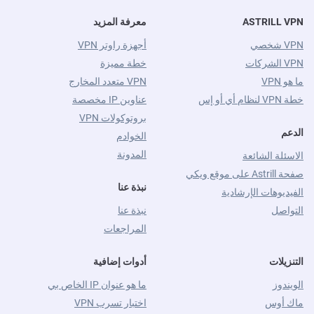
ASTRILL VPN
معرفة المزيد
VPN شخصي
أجهزة راوتر VPN
VPN الشركات
خطة مميزة
ما هو VPN
VPN متعدد المخارج
خطة VPN لنظام أي أو إس
عناوين IP مخصصة
بروتوكولات VPN
الدعم
الخوادم
المدونة
الاسئلة الشائعة
صفحة Astrill على موقع ويكي
نبذة عنا
الفيديوهات الإرشادية
التواصل
نبذة عنا
المراجعات
التنزيلات
أدوات إضافية
الويندوز
ما هو عنوان IP الخاص بي
ماك أوس
اختبار تسرب VPN