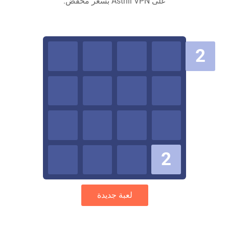
على Astrill VPN بسعر مخفض.
2
2
لعبة جديدة