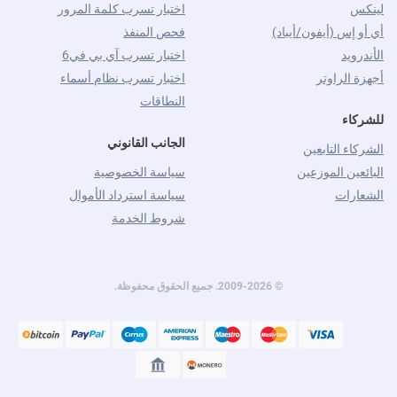
لينكس
اختبار تسرب كلمة المرور
أي أو إس (أيفون/أيباد)
فحص المنفذ
الأندرويد
اختبار تسرب آي بي في6
أجهزة الراوتر
اختبار تسرب نظام أسماء
النطاقات
للشركاء
الجانب القانوني
الشركاء التابعين
البائعين الموزعين
سياسة الخصوصية
الشعارات
سياسة استرداد الأموال
شروط الخدمة
© 2009-2026. جميع الحقوق محفوظة.