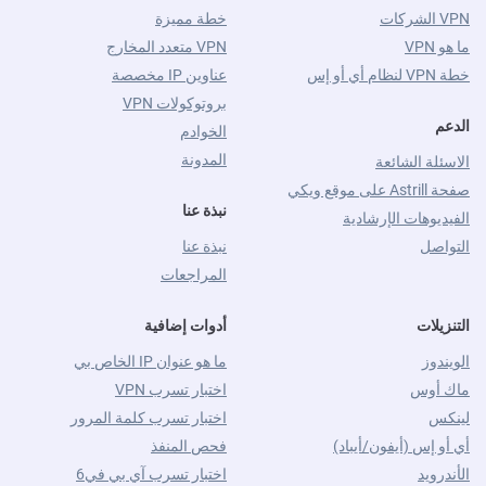
VPN الشركات
خطة مميزة
ما هو VPN
VPN متعدد المخارج
خطة VPN لنظام أي أو إس
عناوين IP مخصصة
بروتوكولات VPN
الدعم
الخوادم
المدونة
الاسئلة الشائعة
صفحة Astrill على موقع ويكي
نبذة عنا
الفيديوهات الإرشادية
التواصل
نبذة عنا
المراجعات
التنزيلات
أدوات إضافية
الويندوز
ما هو عنوان IP الخاص بي
ماك أوس
اختبار تسرب VPN
لينكس
اختبار تسرب كلمة المرور
أي أو إس (أيفون/أيباد)
فحص المنفذ
الأندرويد
اختبار تسرب آي بي في6