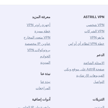
ASTRILL VPN
معرفة المزيد
VPN شخصي
أجهزة راوتر VPN
VPN الشركات
خطة مميزة
ما هو VPN
VPN متعدد المخارج
خطة VPN لنظام أي أو إس
عناوين IP مخصصة
بروتوكولات VPN
الدعم
الخوادم
المدونة
الاسئلة الشائعة
صفحة Astrill على موقع ويكي
نبذة عنا
الفيديوهات الإرشادية
التواصل
نبذة عنا
المراجعات
التنزيلات
أدوات إضافية
الويندوز
ما هو عنوان IP الخاص بي