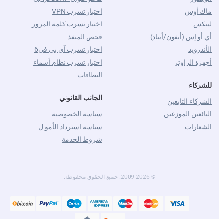
ماك أوس
اختبار تسرب VPN
لينكس
اختبار تسرب كلمة المرور
أي أو إس (أيفون/أيباد)
فحص المنفذ
الأندرويد
اختبار تسرب آي بي في6
أجهزة الراوتر
اختبار تسرب نظام أسماء
النطاقات
للشركاء
الجانب القانوني
الشركاء التابعين
البائعين الموزعين
سياسة الخصوصية
الشعارات
سياسة استرداد الأموال
شروط الخدمة
© 2009-2026. جميع الحقوق محفوظة.