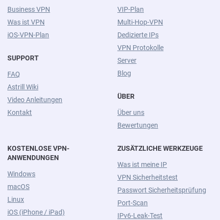
Business VPN
VIP-Plan
Was ist VPN
Multi-Hop-VPN
iOS-VPN-Plan
Dedizierte IPs
VPN Protokolle
SUPPORT
Server
Blog
FAQ
Astrill Wiki
ÜBER
Video Anleitungen
Kontakt
Über uns
Bewertungen
KOSTENLOSE VPN-
ZUSÄTZLICHE WERKZEUGE
ANWENDUNGEN
Was ist meine IP
Windows
VPN Sicherheitstest
macOS
Passwort Sicherheitsprüfung
Linux
Port-Scan
iOS (iPhone / iPad)
IPv6-Leak-Test