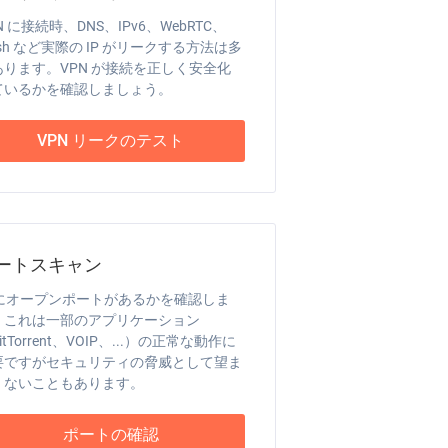
N に接続時、DNS、IPv6、WebRTC、
ash など実際の IP がリークする方法は多
あります。VPN が接続を正しく安全化
ているかを確認しましょう。
VPN リークのテスト
ートスキャン
P にオープンポートがあるかを確認しま
。これは一部のアプリケーション
itTorrent、VOIP、...）の正常な動作に
要ですがセキュリティの脅威として望ま
くないこともあります。
ポートの確認