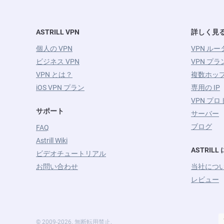
ASTRILL VPN
詳しく見
個人の VPN
VPN ルー
ビジネス VPN
VPN プラ
VPN とは？
複数ホップ
iOS VPN プラン
専用の IP
VPN プ
サポート
サーバー
ブログ
FAQ
Astrill Wiki
ASTRIL
ビデオチュートリアル
お問い合わせ
当社につ
レビュー
© 2009-2026. 無断転用禁止.