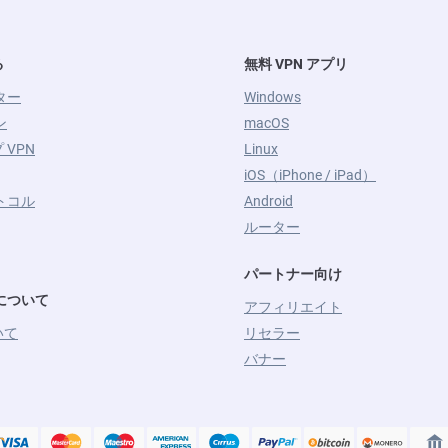
る
無料 VPN アプリ
ター
Windows
ン
macOS
 VPN
Linux
iOS（iPhone / iPad）
ロトコル
Android
ルーター
パートナー向け
L について
アフィリエイト
いて
リセラー
バナー