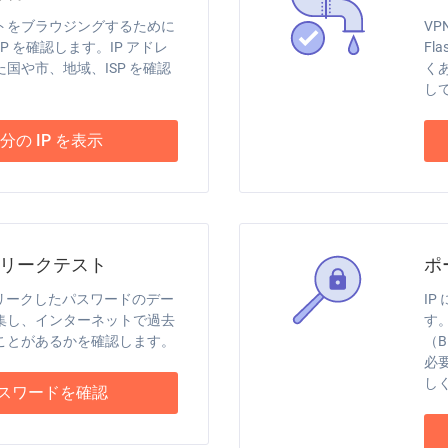
トをブラウジングするために
VP
P を確認します。IP アドレ
Fl
国や市、地域、ISP を確認
く
し
分の IP を表示
リークテスト
ポ
のリークしたパスワードのデー
I
集し、インターネットで過去
す
ことがあるかを確認します。
（B
必
し
スワードを確認