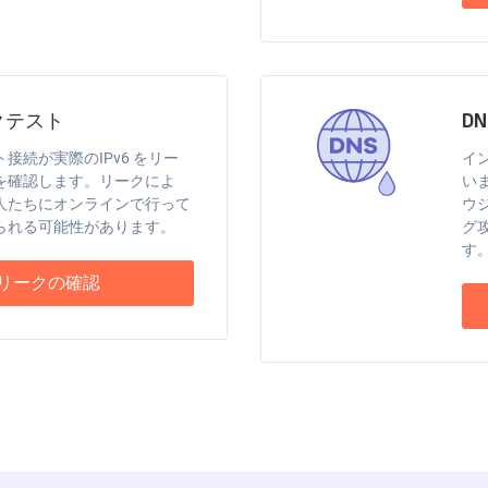
ークテスト
D
接続が実際のIPv6 をリー
イ
を確認します。リークによ
い
人たちにオンラインで行って
ウ
られる可能性があります。
グ
す
リークの確認