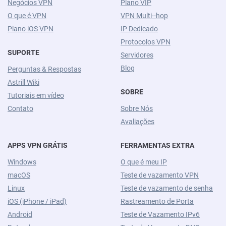
Negócios VPN
Plano VIP
O que é VPN
VPN Multi--hop
Plano iOS VPN
IP Dedicado
Protocolos VPN
SUPORTE
Servidores
Blog
Perguntas & Respostas
Astrill Wiki
SOBRE
Tutoriais em vídeo
Contato
Sobre Nós
Avaliações
APPS VPN GRÁTIS
FERRAMENTAS EXTRA
Windows
O que é meu IP
macOS
Teste de vazamento VPN
Linux
Teste de vazamento de senha
iOS (iPhone / iPad)
Rastreamento de Porta
Android
Teste de Vazamento IPv6