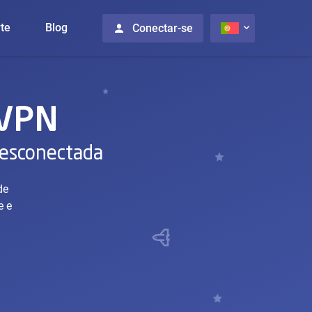
te
Blog
Conectar-se
 VPN
desconectada
de
e e