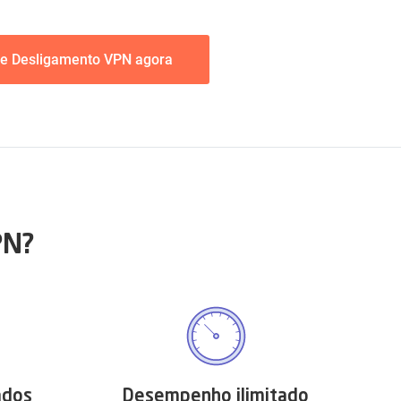
de Desligamento VPN agora
PN?
ados
Desempenho ilimitado