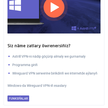
Siz näme zatlary öwrenersiňiz?
Astrill VPN-ni nädip göçürip almaly we gurnamaly
Programma giriň
Wireguard VPN serwerine birikdiriň we internetde aýlanyň
Windows-da Wireguard VPN-iň esaslary
FUNKSIÝALAR