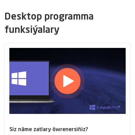
Desktop programma
funksiýalary
Siz näme zatlary öwrenersiňiz?