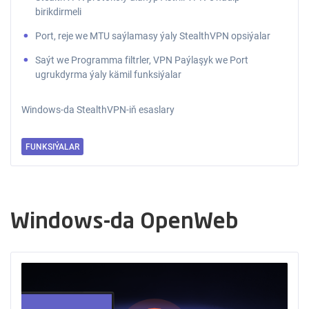
birikdirmeli
Port, reje we MTU saýlamasy ýaly StealthVPN opsiýalar
Saýt we Programma filtrler, VPN Paýlaşyk we Port
ugrukdyrma ýaly kämil funksiýalar
Windows-da StealthVPN-iň esaslary
FUNKSIÝALAR
Windows-da OpenWeb