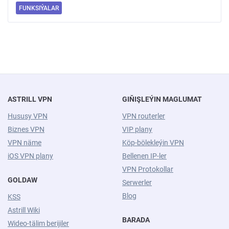
FUNKSIÝALAR
ASTRILL VPN
GIŇIŞLEÝIN MAGLUMAT
Hususy VPN
VPN routerler
Biznes VPN
VIP plany
VPN näme
Köp-bölekleýin VPN
iOS VPN plany
Bellenen IP-ler
VPN Protokollar
GOLDAW
Serwerler
Blog
KSS
Astrill Wiki
BARADA
Wideo-tälim berijiler