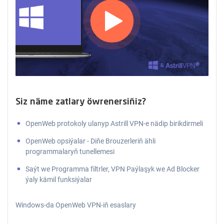
Siz näme zatlary öwrenersiňiz?
OpenWeb protokoly ulanyp Astrill VPN-e nädip birikdirmeli
OpenWeb opsiýalar - Diňe Brouzerleriň ähli
programmalaryň tunellemesi
Saýt we Programma filtrler, VPN Paýlaşyk we Ad Blocker
ýaly kämil funksiýalar
Windows-da OpenWeb VPN-iň esaslary