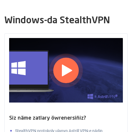
Windows-da StealthVPN
Siz näme zatlary öwrenersiňiz?
StealthVPN protokoly ulanyp Astrill VPN-e nädip