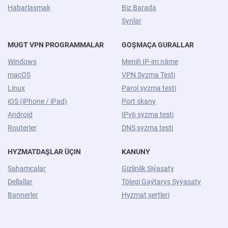
Habarlaşmak
Biz Barada
Synlar
MUGT VPN PROGRAMMALAR
GOŞMAÇA GURALLAR
Windows
Meniň IP-im näme
macOS
VPN Syzma Testi
Linux
Parol syzma testi
iOS (iPhone / iPad)
Port skany
Android
IPv6 syzma testi
Routerler
DNS syzma testi
HYZMATDAŞLAR ÜÇIN
KANUNY
Şahamcalar
Gizlinlik Siýasaty
Dellallar
Tölegi Gaýtaryş Syýasaty
Bannerler
Hyzmat şertleri