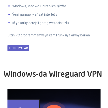
Windows, Mac we Linux bilen işleýär
Ýeňil gurnawly aňsat interfeýs
Iň ýokarky derejeli gorag we täsin tizlik
Biziň PC programmamysyň kämil funksiýalaryny barlaň
FUNKSIÝALAR
Windows-da Wireguard VPN