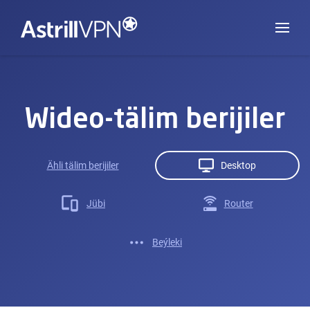
Wideo-tälim berijiler
Ähli tälim berijiler
Desktop
Jübi
Router
Beýleki