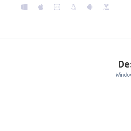
De
Window