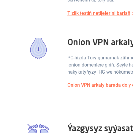
Tizlik testiň netijelerini barlaň
Onion VPN arkal
PC-ňizda Tory gurnamak zähme
.onion domenlere giriň. Şeýle h
hakykatyňyzy IHG we hökümetd
Onion VPN arkaly barada doly
Ýazgysyz syýasa