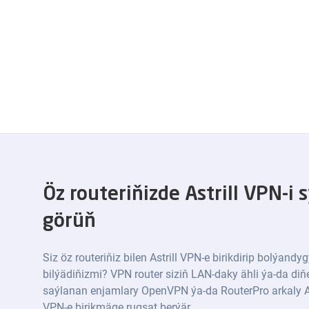
Öz routeriňizde Astrill VPN-i 
görüň
Siz öz routeriňiz bilen Astrill VPN-e birikdirip bolýandy
bilýädiňizmi? VPN router siziň LAN-daky ähli ýa-da diň
saýlanan enjamlary OpenVPN ýa-da RouterPro arkaly As
VPN-e birikmäge rugsat berýär.