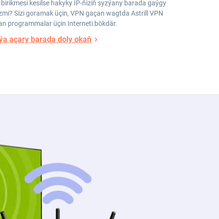
 birikmesi kesilse hakyky IP-ňiziň syzýany barada gaýgy
zmi? Sizi goramak üçin, VPN gaçan wagtda Astrill VPN
an programmalar üçin Interneti bökdär.
ýa açary barada doly okaň