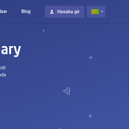
daw
Blog
Hasaba gir
lary
ill
ada