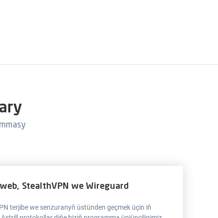
ary
rammasy
web, StealthVPN we Wireguard
 VPN terjibe we senzuranyň üstünden geçmek üçin iň
Astrill protokollar diňe biziň programma üpjünçiligimiz