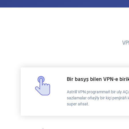
VP
Bir basyş bilen VPN-e biri
Astrill VPN programmaň bir uly AÇ
sazlamalar oňaýly bir kiçi penjiräň 
super aňsat.