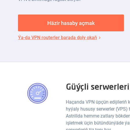
Häzir hasaby açmak
Ýa-da VPN routerler barada doly okaň
Güýçli serwerleri
Haçanda VPN üpçün edijileriň k
hyýaly hususy serwerler (VPS) t
Astrillda hemme zatlary bökd
işletmek üçin bütündünýäde ýa
serwerleriň tiz tory bar.