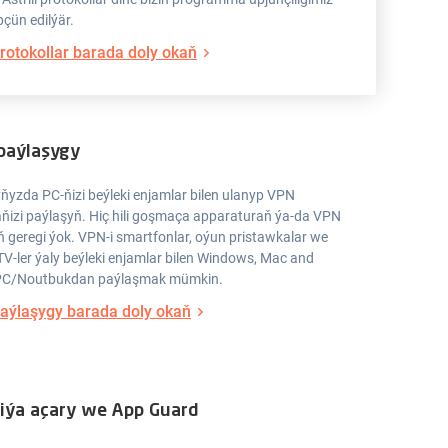
pçün edilýär.
rotokollar barada doly okaň
paýlaşygy
ňyzda PC-ňizi beýleki enjamlar bilen ulanyp VPN
äňizi paýlaşyň. Hiç hili goşmaça apparaturaň ýa-da VPN
ň geregi ýok. VPN-i smartfonlar, oýun pristawkalar we
V-ler ýaly beýleki enjamlar bilen Windows, Mac and
PC/Noutbukdan paýlaşmak mümkin.
aýlaşygy barada doly okaň
iýa açary we App Guard