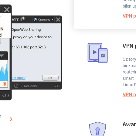
bilen ü
VPN p
VPN 
Öz tory
birikm
routeri
smart T
Linux 
VPN p
e
Awar