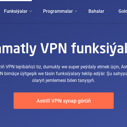
Funksiýalar
Programmalar
Bahalar
Gol
amatly VPN funksiýa
ziň VPN tejribäňizi tiz, durnukly we super peýdaly etmek üçin, Astr
N birnäçe üýtgeşik we täsin funksiýalary teklip edýär. Şu sahyp
olaryň jemlemesi bilen tanyşyň.
Astrill VPN synap görüň