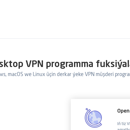
sktop VPN programma fuksiýal
s, macOS we Linux üçin derkar ýeke VPN müşderi prog
Open
Iň tiz
amatly 