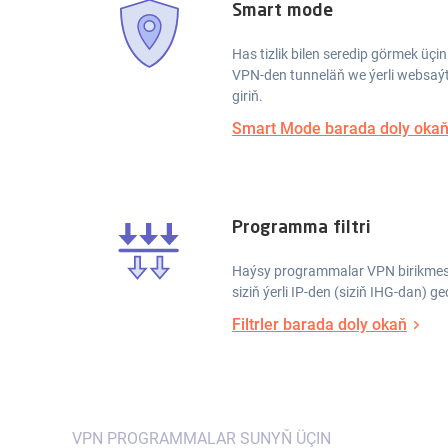
Smart mode
Has tizlik bilen seredip görmek üçi
VPN-den tunneläň we ýerli websaýtl
giriň.
Smart Mode barada doly oka
Programma filtri
Haýsy programmalar VPN birikmesi
siziň ýerli IP-den (siziň IHG-dan) ge
Filtrler barada doly okaň
VPN PROGRAMMALAR SUNYŇ ÜÇIN