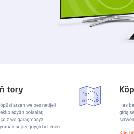
ň tory
Köp
öpüsi arzan we pes netijeli
Has be
eklip edýän bolsalar,
giriş s
ençsiz we garaşmasyz
serweri
ýranan super güýçli bellenen
Köp-bö