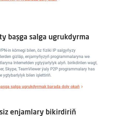
ty başga salga ugrukdyrma
 VPN-in kömegi bilen, öz fiziki IP salgyňyzy
ilerden gizläp, enjamyňyzyň programmalaryna we
aryna Internetden ygtyýarlylyk alyň. birikdirilen wagt,
tler, Skype, TeamViewer ýaly P2P programmalary has
we ygtybarlylyk bilen işlettiriň.
başga salga ugrukdyrmak barada doly okaň
siz enjamlary bikirdiriň