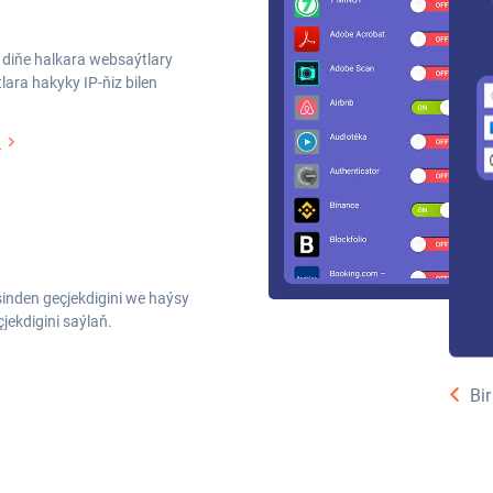
n diňe halkara websaýtlary
ara hakyky IP-ňiz bilen
ň
nden geçjekdigini we haýsy
çjekdigini saýlaň.
Bir