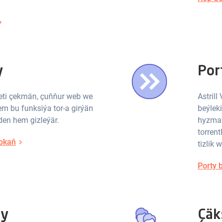
y
Por
ti çekmän, çuňňur web we
Astrill
em bu funksiýa tor-a girýän
beýlek
en hem gizleýär.
hyzmatl
torren
 okaň
tizlik 
Porty 
ty
Çäk