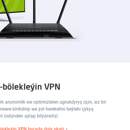
-bölekleýin VPN
rk anonimlik we optimizlelen ugrukdyryş üçin, siz bir
erwere birikdirip we ýol hereketini beýleki çykyş
ň üstünden aýlap bilýärsiňzi.
lekleýin VPN barada doly okaň