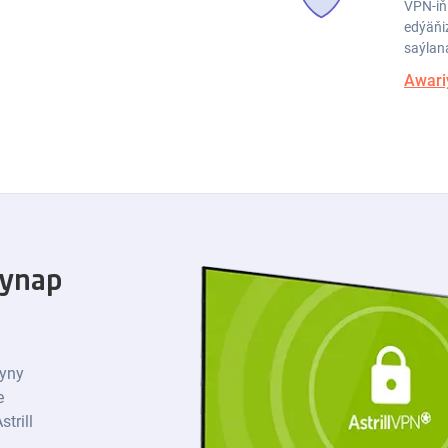
VPN-iň
edýäňi
saýlan
Awari
synap
gyny
e
trill