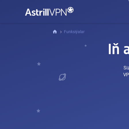
Funksiýalar
Iň 
Si
VP