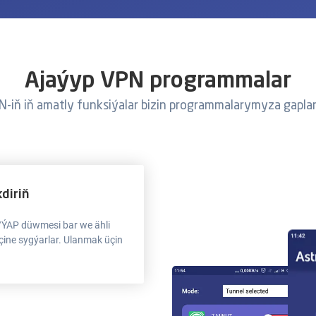
Ajaýyp VPN programmalar
N-iň iň amatly funksiýalar bizin programmalarymyza gapla
kdiriň
/ÝAP düwmesi bar we ähli
içine sygýarlar. Ulanmak üçin